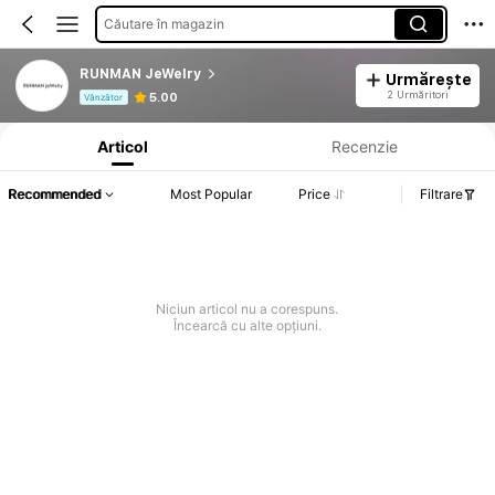
Căutare în magazin
RUNMAN JeWeIry
Urmărește
Informații despre produs: Divulgarea prețului, detalii privind vânzările și stocul.
2 Urmăritori
5.00
Vânzător
Articol
Recenzie
Recommended
Most Popular
Price
Filtrare
Niciun articol nu a corespuns.
Încearcă cu alte opțiuni.