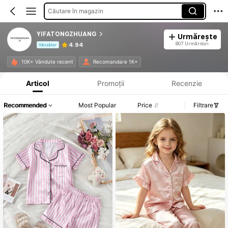
Căutare în magazin
YIFATONGZHUANG
Urmărește
807 Urmăritori
4.94
Vânzător
Informații despre produs: Divulgarea prețului, detalii privind vânzările și stocul.
10K+ Vândute recent
Recomandare 1K+
Articol
Promoții
Recenzie
Recommended
Most Popular
Price
Filtrare