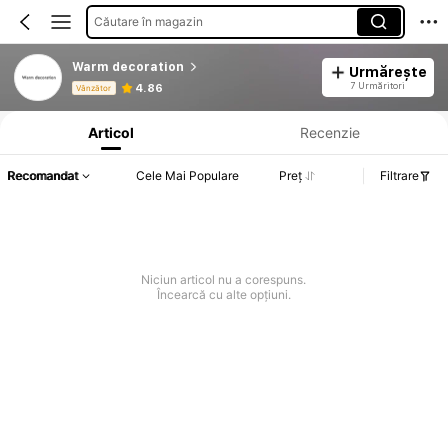
Căutare în magazin
Warm decoration
Urmărește
Informații despre produs: Divulgarea prețului, detalii privind vânzările și stocul.
7 Urmăritori
4.86
Vânzător
Articol
Recenzie
Recomandat
Cele Mai Populare
Preț
Filtrare
Niciun articol nu a corespuns.
Încearcă cu alte opțiuni.