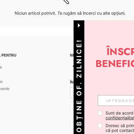
Niciun articol potrivit. Te rugăm să încerci cu alte opțiuni.
OBȚINE OF. ZILNICE!
Ă PENTRU
NE GĂSEȘTI PE
ne
us
ÎNREGISTREAZĂ-TE PENTRU A PRIMI
ecvente
RO + 40
Sunt de acord
confidențialita
Doresc să prim
RO + 40
că pot contac