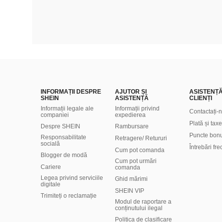
INFORMAȚII DESPRE
AJUTOR ȘI
ASISTENȚ
SHEIN
ASISTENȚĂ
CLIENȚI
Informații legale ale
Informații privind
Contactați-
companiei
expedierea
Plată și taxe
Despre SHEIN
Rambursare
Puncte bon
Responsabilitate
Retragere/ Retururi
socială
Întrebări fr
Cum pot comanda
Blogger de modă
Cum pot urmări
Cariere
comanda
Legea privind serviciile
Ghid mărimi
digitale
SHEIN VIP
Trimiteți o reclamație
Modul de raportare a
conținutului ilegal
Politica de clasificare