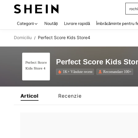
rochi
Use up 
Categorii
Noutăți
Livrare rapidă
Îmbrăcăminte pentru f
Domiciliu
Perfect Score Kids Store4
/
Perfect Score Kids Sto
1K+ Vândute recent
Recomandare 100+
Articol
Recenzie