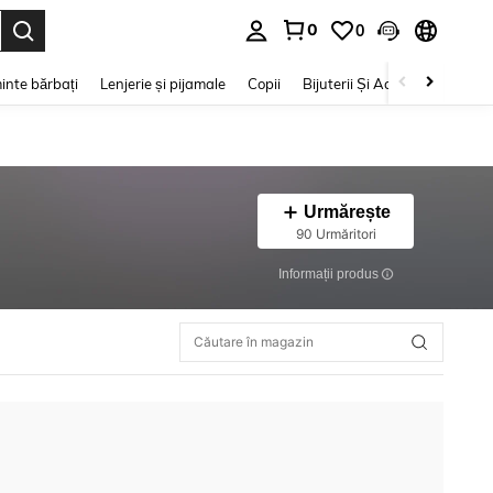
0
0
e. Press Enter to select.
inte bărbați
Lenjerie și pijamale
Copii
Bijuterii Și Accesorii
Frumu
Urmărește
90 Urmăritori
Informații produs