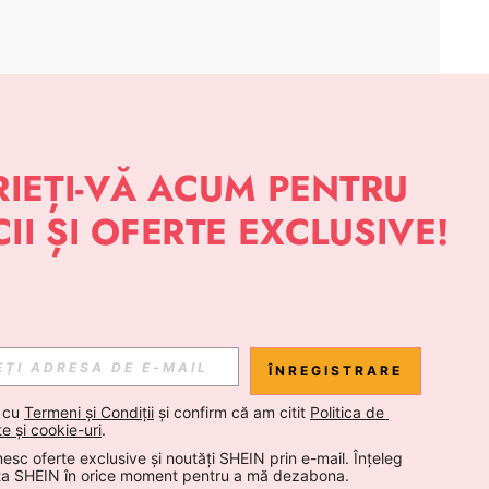
APLICAȚIE
 NOUTĂȚI DESPRE STIL DE LA SHEIN
Abonare
ÎNREGISTRARE
Abonare
 cu 
Termeni și Condiții
 și confirm că am citit 
Politica de 
te și cookie-uri
.
esc oferte exclusive și noutăți SHEIN prin e-mail. Înțeleg 
Abonare
ta SHEIN în orice moment pentru a mă dezabona.