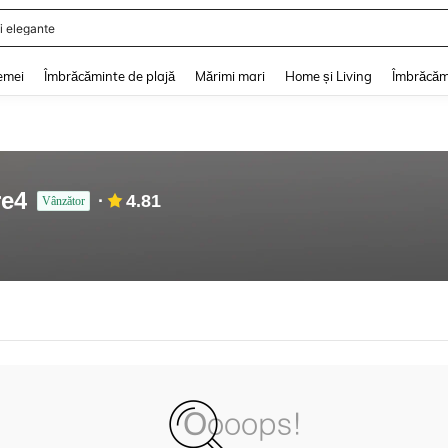
i elegante
and down arrow keys to navigate search Căutare recentă and Descoperire Căutar
emei
Îmbrăcăminte de plajă
Mărimi mari
Home și Living
Îmbrăcăm
re4
4.81
Vânzător