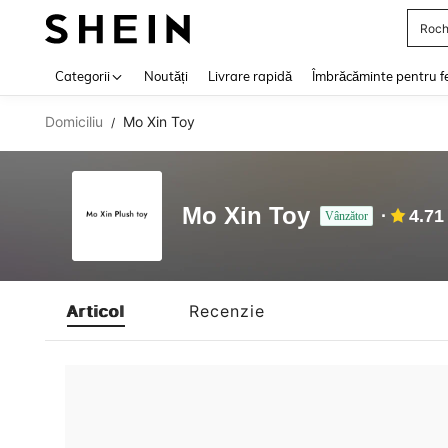
Roch
Use up 
Categorii
Noutăți
Livrare rapidă
Îmbrăcăminte pentru f
Domiciliu
Mo Xin Toy
/
Mo Xin Toy
4.71
Vânzător
Articol
Recenzie