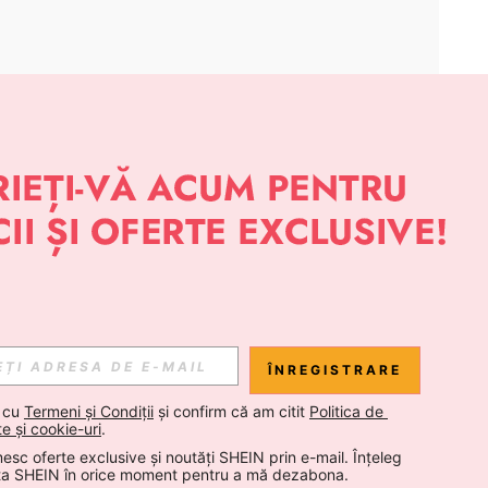
APLICAȚIE
 NOUTĂȚI DESPRE STIL DE LA SHEIN
Abonare
ÎNREGISTRARE
Abonare
 cu 
Termeni și Condiții
 și confirm că am citit 
Politica de 
te și cookie-uri
.
esc oferte exclusive și noutăți SHEIN prin e-mail. Înțeleg 
Abonare
ta SHEIN în orice moment pentru a mă dezabona.