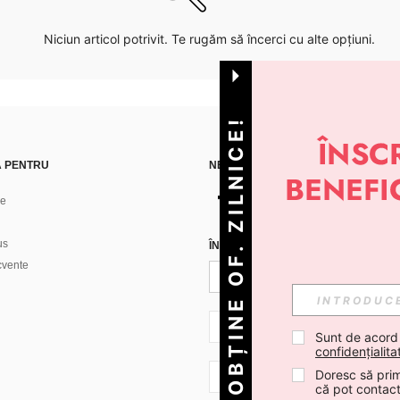
Niciun articol potrivit. Te rugăm să încerci cu alte opțiuni.
OBȚINE OF. ZILNICE!
Ă PENTRU
NE GĂSEȘTI PE
ne
us
ÎNREGISTREAZĂ-TE PENTRU A PRIMI
ecvente
RO + 40
Sunt de acord
confidențialita
Doresc să prim
RO + 40
că pot contac