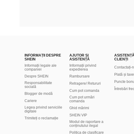
INFORMAȚII DESPRE
AJUTOR ȘI
ASISTENȚ
SHEIN
ASISTENȚĂ
CLIENȚI
Informații legale ale
Informații privind
Contactați-
companiei
expedierea
Plată și taxe
Despre SHEIN
Rambursare
Puncte bon
Responsabilitate
Retragere/ Retururi
socială
Întrebări fr
Cum pot comanda
Blogger de modă
Cum pot urmări
Cariere
comanda
Legea privind serviciile
Ghid mărimi
digitale
SHEIN VIP
Trimiteți o reclamație
Modul de raportare a
conținutului ilegal
Politica de clasificare