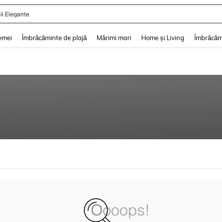
ii Elegante
and down arrow keys to navigate search Căutare recentă and Descoperire Căutar
emei
Îmbrăcăminte de plajă
Mărimi mari
Home și Living
Îmbrăcăm