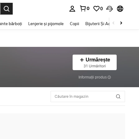
0
0
e. Press Enter to select.
inte bărbați
Lenjerie și pijamale
Copii
Bijuterii Și Accesorii
Frumu
Urmărește
31 Urmăritori
Informații produs