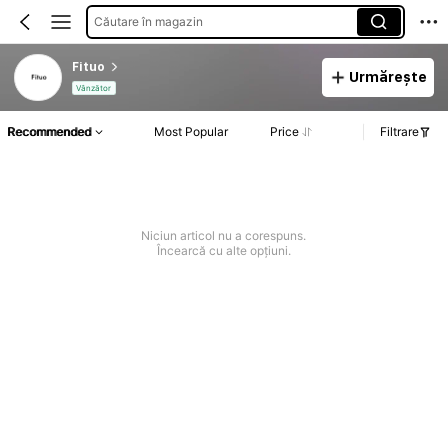
Căutare în magazin
Fituo
Urmărește
Vânzător
Recommended
Most Popular
Price
Filtrare
Niciun articol nu a corespuns.
Încearcă cu alte opțiuni.