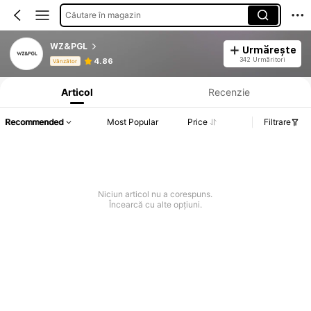
Căutare în magazin
WZ&PGL
Urmărește
Informații despre produs: Divulgarea prețului, detalii privind vânzările și stocul.
342 Urmăritori
4.86
Vânzător
Articol
Recenzie
Recommended
Most Popular
Price
Filtrare
Niciun articol nu a corespuns.
Încearcă cu alte opțiuni.