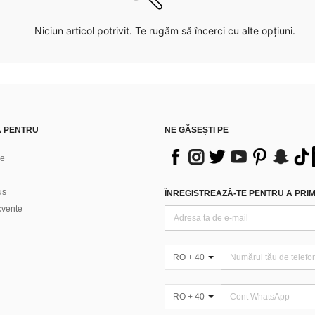
Niciun articol potrivit. Te rugăm să încerci cu alte opțiuni.
Ă PENTRU
NE GĂSEȘTI PE
ne
us
ÎNREGISTREAZĂ-TE PENTRU A PRIMI
ecvente
RO + 40
RO + 40