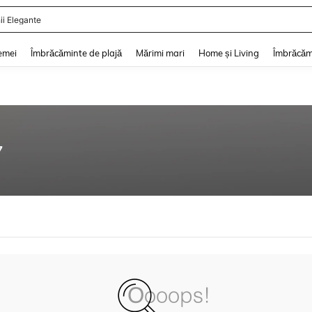
ii Elegante
and down arrow keys to navigate search Căutare recentă and Descoperire Căutar
emei
Îmbrăcăminte de plajă
Mărimi mari
Home și Living
Îmbrăcăm
7