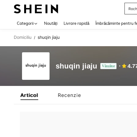
Roch
Use up 
Categorii
Noutăți
Livrare rapidă
Îmbrăcăminte pentru f
Domiciliu
shuqin jiaju
/
shuqin jiaju
4.7
Vânzător
Articol
Recenzie