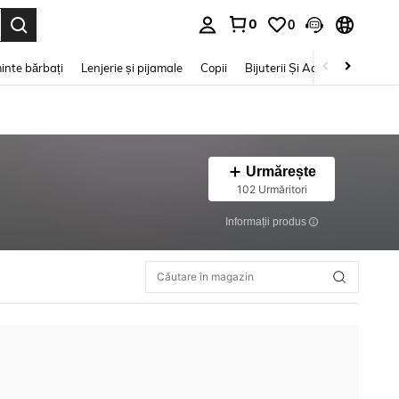
0
0
e. Press Enter to select.
inte bărbați
Lenjerie și pijamale
Copii
Bijuterii Și Accesorii
Frumu
Urmărește
102 Urmăritori
Informații produs