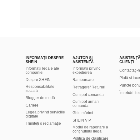
INFORMAȚII DESPRE
AJUTOR ȘI
ASISTENȚ
SHEIN
ASISTENȚĂ
CLIENȚI
Informații legale ale
Informații privind
Contactați-
companiei
expedierea
Plată și taxe
Despre SHEIN
Rambursare
Puncte bon
Responsabilitate
Retragere/ Retururi
socială
Întrebări fr
Cum pot comanda
Blogger de modă
Cum pot urmări
Cariere
comanda
Legea privind serviciile
Ghid mărimi
digitale
SHEIN VIP
Trimiteți o reclamație
Modul de raportare a
conținutului ilegal
Politica de clasificare