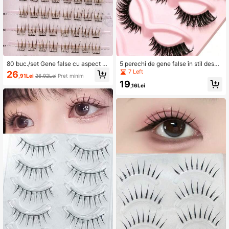
80 buc./set Gene false cu aspect n
5 perechi de gene false în stil desen
atural, genciuri de gene maro cu cur
animat, gene pufoase și ondulate ti
7 Left
26
,91Lei
26,92Lei
Preț minim
bură C, pentru femei
p ochi de pisică, cu aspect natural p
19
entru purtare zilnică și navetă, ușor
,16Lei
de creat machiaj voluminoz cu ochi
mari și ondulați