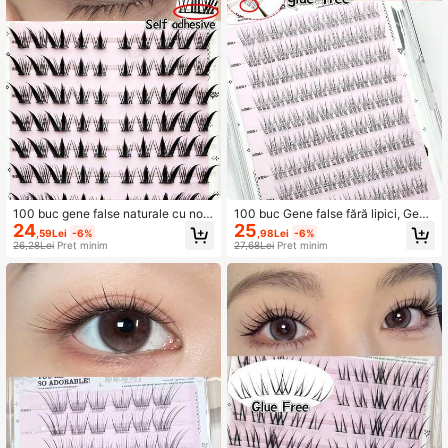
100 buc gene false naturale cu nou
100 buc Gene false fără lipici, Gene
24
25
ă cozi, fără lipici, potrivite pentru în
false cu aspect natural, moi 3 în 1, ti
,59Lei
-6%
,98Lei
-6%
cepători, divizate pufoase, volumiz
p solz de pește demon, clustere indi
26,28Lei
Preț minim
27,68Lei
Preț minim
atoare, îmbunătățesc lungimea ochi
viduale în formă de C, volum mare p
lor, clustere de gene, gene individua
entru începători, clustere de gene, g
le, gene, gene false
ene individuale, gene, gene false