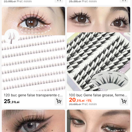
ă bucată cu aspect natural transpar
are 3 în 1, stil coreean, ușor de purta
22,98Lei
Preț minim
25,38Lei
Preț minim
ent, design dens și creț, potrivite pe
t, pentru începători, grupuri de gen
ntru începători, reutilizabile
e, gene individuale, gene, gene fals
e
120 buc gene false transparente cu
100 buc Gene false groase, fermec
20
aspect natural, tip evantai, capacita
ătoare, cu formă de ciorchine, exten
25
,31Lei
-1%
,31Lei
te mare pentru începători, gene aut
sii de gene naturale, ondulate în for
20,68Lei
Preț minim
oadezive tip cluster, clustere de ge
mă de C, cu desene animate
ne, gene individuale, gene false