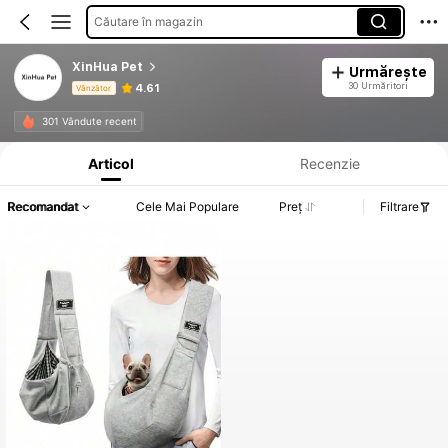
Căutare în magazin
XinHua Pet
Urmărește
30 Urmăritori
4.61
Vânzător
Informații despre produs: Divulgarea prețului, detalii privind vânzările și stocul.
301 Vândute recent
Articol
Recenzie
Recomandat
Cele Mai Populare
Preț
Filtrare