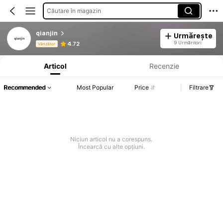
Căutare în magazin
qianjin
Urmărește
Informații despre produs: Divulgarea prețului, detalii privind vânzările și stocul.
9 Urmăritori
4.72
Vânzător
Articol
Recenzie
Recommended
Most Popular
Price
Filtrare
Niciun articol nu a corespuns.
Încearcă cu alte opțiuni.