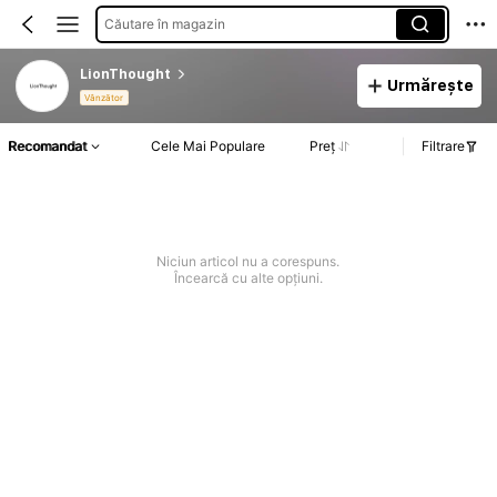
Căutare în magazin
LionThought
Urmărește
Vânzător
Recomandat
Cele Mai Populare
Preț
Filtrare
Niciun articol nu a corespuns.
Încearcă cu alte opțiuni.