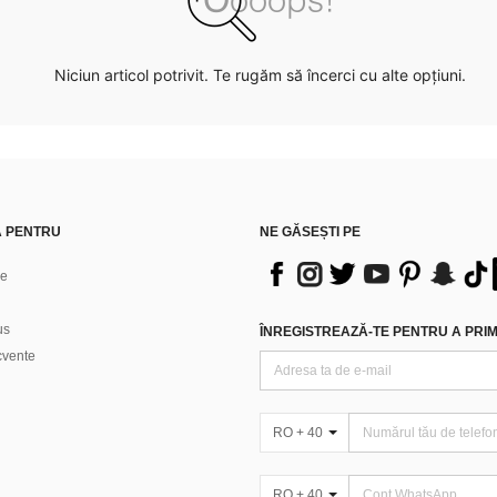
Niciun articol potrivit. Te rugăm să încerci cu alte opțiuni.
Ă PENTRU
NE GĂSEȘTI PE
ne
us
ÎNREGISTREAZĂ-TE PENTRU A PRIMI
ecvente
RO + 40
RO + 40