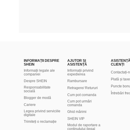
INFORMAȚII DESPRE
AJUTOR ȘI
ASISTENȚ
SHEIN
ASISTENȚĂ
CLIENȚI
Informații legale ale
Informații privind
Contactați-
companiei
expedierea
Plată și taxe
Despre SHEIN
Rambursare
Puncte bon
Responsabilitate
Retragere/ Retururi
socială
Întrebări fr
Cum pot comanda
Blogger de modă
Cum pot urmări
Cariere
comanda
Legea privind serviciile
Ghid mărimi
digitale
SHEIN VIP
Trimiteți o reclamație
Modul de raportare a
conținutului ilegal