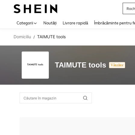
Roch
Use up 
Categorii
Noutăți
Livrare rapidă
Îmbrăcăminte pentru f
Domiciliu
TAIMUTE tools
/
TAIMUTE tools
Vânzător