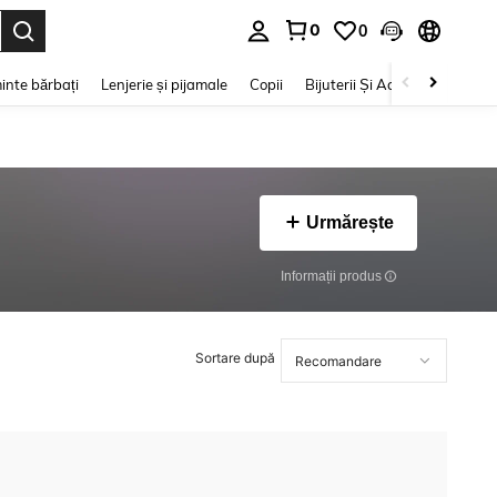
0
0
e. Press Enter to select.
inte bărbați
Lenjerie și pijamale
Copii
Bijuterii Și Accesorii
Frumu
Urmărește
Informații produs
Sortare după