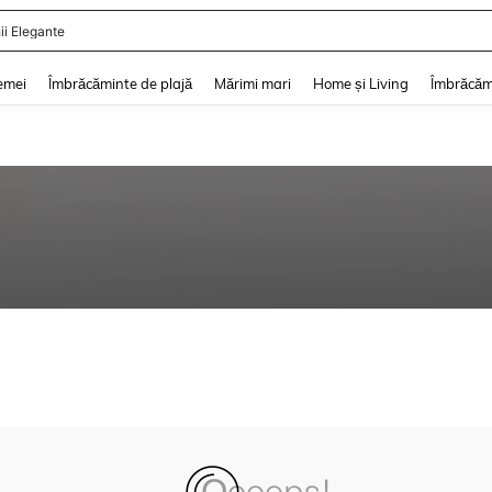
ii Elegante
and down arrow keys to navigate search Căutare recentă and Descoperire Căutar
emei
Îmbrăcăminte de plajă
Mărimi mari
Home și Living
Îmbrăcăm