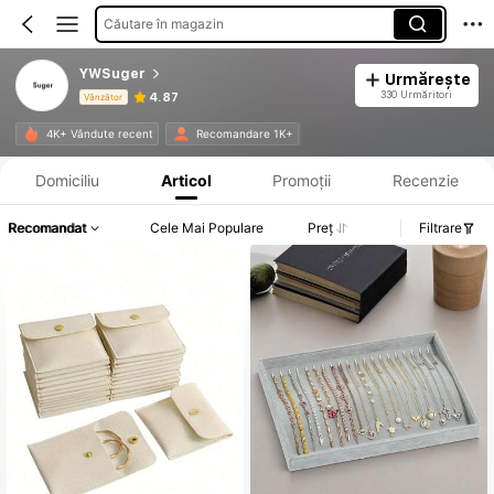
Căutare în magazin
YWSuger
Urmărește
330 Urmăritori
4.87
Vânzător
Informații despre produs: Divulgarea prețului, detalii privind vânzările și stocul.
4K+ Vândute recent
Recomandare 1K+
Domiciliu
Articol
Promoții
Recenzie
Recomandat
Cele Mai Populare
Preț
Filtrare