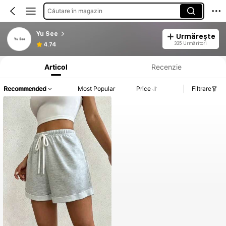
Căutare în magazin
Yu See
Urmărește
Informații despre produs: Divulgarea prețului, detalii privind vânzările și stocul.
335 Urmăritori
4.74
Articol
Recenzie
Recommended
Most Popular
Price
Filtrare