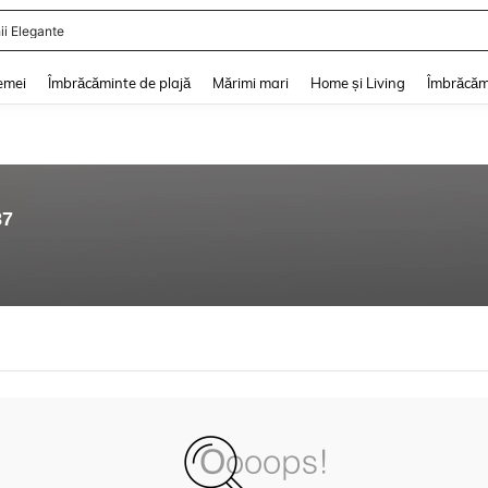
ii Elegante
and down arrow keys to navigate search Căutare recentă and Descoperire Căutar
emei
Îmbrăcăminte de plajă
Mărimi mari
Home și Living
Îmbrăcăm
87