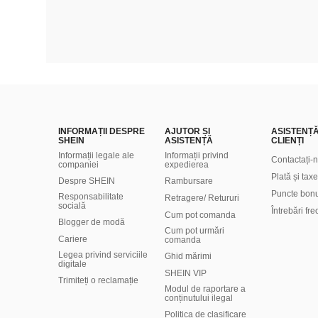
INFORMAȚII DESPRE
AJUTOR ȘI
ASISTENȚ
SHEIN
ASISTENȚĂ
CLIENȚI
Informații legale ale
Informații privind
Contactați-
companiei
expedierea
Plată și taxe
Despre SHEIN
Rambursare
Puncte bon
Responsabilitate
Retragere/ Retururi
socială
Întrebări fr
Cum pot comanda
Blogger de modă
Cum pot urmări
Cariere
comanda
Legea privind serviciile
Ghid mărimi
digitale
SHEIN VIP
Trimiteți o reclamație
Modul de raportare a
conținutului ilegal
Politica de clasificare