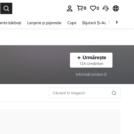
0
0
e. Press Enter to select.
inte bărbați
Lenjerie și pijamale
Copii
Bijuterii Și Accesorii
Frumu
Urmărește
124 Urmăritori
Informații produs