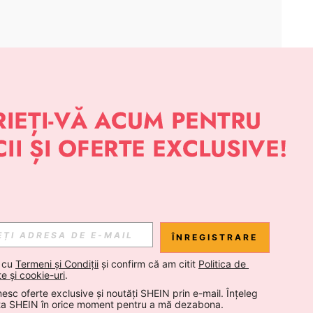
APLICAȚIE
 NOUTĂȚI DESPRE STIL DE LA SHEIN
Abonare
ÎNREGISTRARE
Abonare
 cu 
Termeni și Condiții
 și confirm că am citit 
Politica de 
te și cookie-uri
.
esc oferte exclusive și noutăți SHEIN prin e-mail. Înțeleg 
Abonare
ta SHEIN în orice moment pentru a mă dezabona.