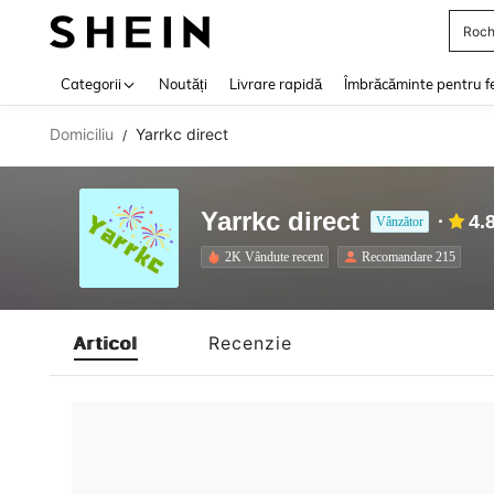
Roch
Use up 
Categorii
Noutăți
Livrare rapidă
Îmbrăcăminte pentru f
Domiciliu
Yarrkc direct
/
Yarrkc direct
4.
Vânzător
2K Vândute recent
Recomandare 215
Articol
Recenzie