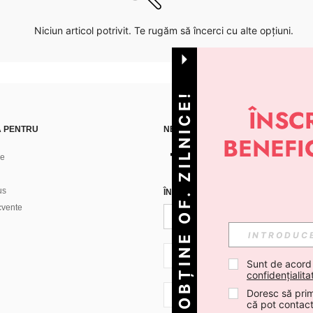
Niciun articol potrivit. Te rugăm să încerci cu alte opțiuni.
OBȚINE OF. ZILNICE!
Ă PENTRU
NE GĂSEȘTI PE
ne
us
ÎNREGISTREAZĂ-TE PENTRU A PRIMI
ecvente
RO + 40
Sunt de acord
confidențialita
Doresc să prim
RO + 40
că pot contac