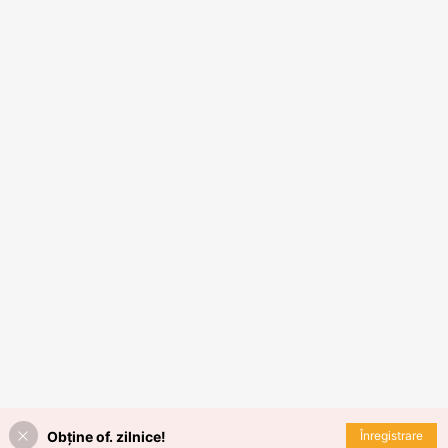
Obține of. zilnice!
Înregistrare