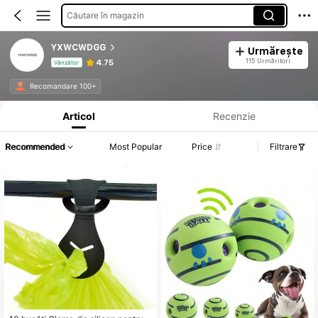
Căutare în magazin
YXWCWDGG
Urmărește
115 Urmăritori
4.75
Vânzător
Informații despre produs: Divulgarea prețului, detalii privind vânzările și stocul.
Recomandare 100+
Articol
Recenzie
Recommended
Most Popular
Price
Filtrare