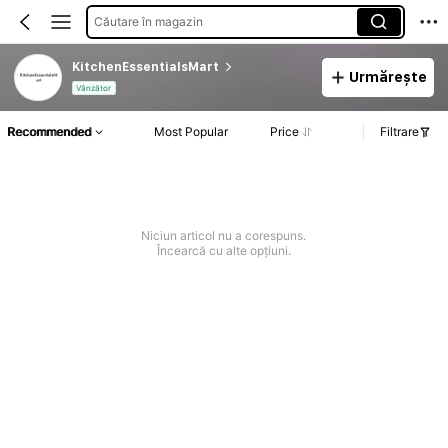
Căutare în magazin
KitchenEssentialsMart
Urmărește
Vânzător
Recommended
Most Popular
Price
Filtrare
Niciun articol nu a corespuns.
Încearcă cu alte opțiuni.