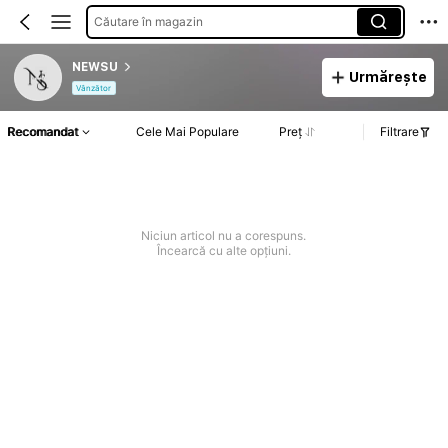
Căutare în magazin
NEWSU
Urmărește
Vânzător
Recomandat
Cele Mai Populare
Preț
Filtrare
Niciun articol nu a corespuns.
Încearcă cu alte opțiuni.