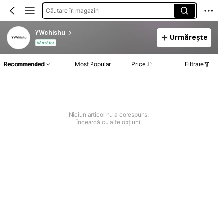
Căutare în magazin
YWchishu
Urmărește
Vânzător
Recommended
Most Popular
Price
Filtrare
Niciun articol nu a corespuns.
Încearcă cu alte opțiuni.