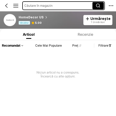
Căutare în magazin
HomeDecor US
Urmărește
Informații despre produs: Divulgarea prețului, detalii privind vânzările și stocul.
1 Urmăritori
5.00
Vânzător
Articol
Recenzie
Recomandat
Cele Mai Populare
Preț
Filtrare
Niciun articol nu a corespuns.
Încearcă cu alte opțiuni.