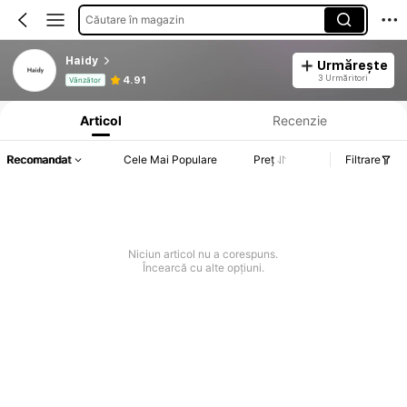
Căutare în magazin
Haidy
Urmărește
Informații despre produs: Divulgarea prețului, detalii privind vânzările și stocul.
3 Urmăritori
4.91
Vânzător
Articol
Recenzie
Recomandat
Cele Mai Populare
Preț
Filtrare
Niciun articol nu a corespuns.
Încearcă cu alte opțiuni.