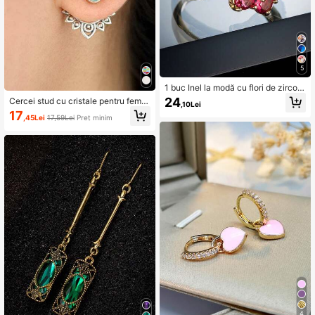
5
1 buc Inel la modă cu flori de zirconi
u colorat pentru femei
24
Cercei stud cu cristale pentru feme
,10Lei
i, minimalisti la modă
17
,45Lei
17,59Lei
Preț minim
4