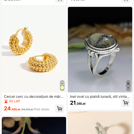
purtare zilnică
Cercei cerc cu decorațiuni de mărg
Inel oval cu piatră lunară, stil vintag
ele
e, placat cu argint antic și încrustat
40 Left
21
,08Lei
cu piatră lunară
24
,40Lei
24,41Lei
Preț minim