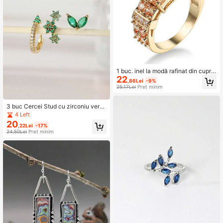
1 buc. inel la modă rafinat din cupru
22
cu zirconiu cubic, disponibil în mai
,86Lei
-9%
multe mărimi, bijuterie unisex în stil
25,17Lei
Preț minim
punk
3 buc Cercei Stud cu zirconiu verd
e, la modă, de vară, drăguți, cu flori
4 Left
și frunze (potriviți pentru cadouri ca
20
,22Lei
-17%
sual pentru femei și purtare zilnică)
24,50Lei
Preț minim