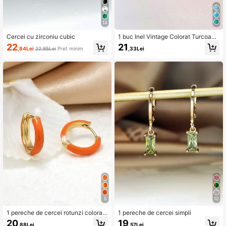
14
Cercei cu zirconiu cubic
1 buc Inel Vintage Colorat Turcoaz
Mărime Reglabilă Pentru Femei
22
21
,84Lei
22,85Lei
Preț minim
,33Lei
5
10
1 pereche de cercei rotunzi colorați
1 pereche de cercei simpli
minimalisti la modă, potriviți pentru
20
19
,88Lei
,57Lei