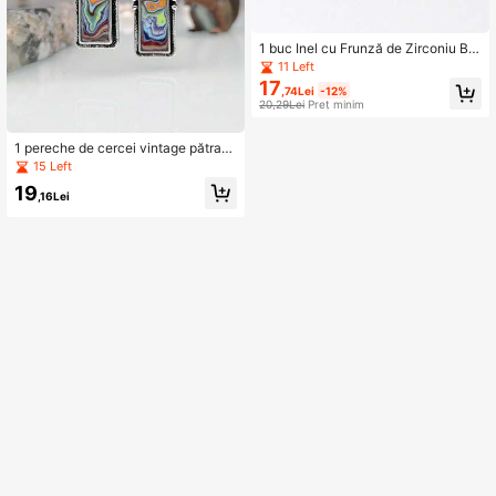
1 buc Inel cu Frunză de Zirconiu Ble
umarin
11 Left
17
,74Lei
-12%
20,29Lei
Preț minim
1 pereche de cercei vintage pătrați
cu textură de marmură colorată și i
15 Left
mitație de marmură
19
,16Lei