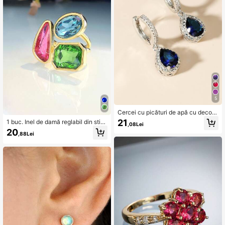
5
Cercei cu picături de apă cu decor
cu zirconiu
21
1 buc. Inel de damă reglabil din sticl
,08Lei
ă de cristal albastru vintage
20
,88Lei