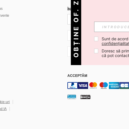
OBȚINE OF. ZILNICE!
us
ÎNREGISTREAZĂ-TE PENTRU A PRIMI
ecvente
RO + 40
Sunt de acord
confidențialita
Doresc să prim
RO + 40
că pot contac
ACCEPTĂM
kie-uri
nd IA