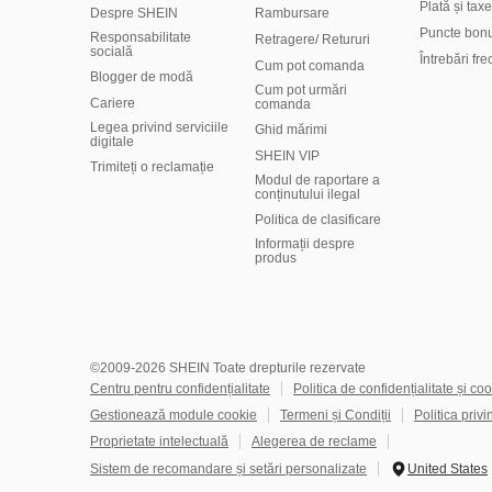
Plată și taxe
Despre SHEIN
Rambursare
Puncte bon
Responsabilitate
Retragere/ Retururi
socială
Întrebări fr
Cum pot comanda
Blogger de modă
Cum pot urmări
Cariere
comanda
Legea privind serviciile
Ghid mărimi
digitale
SHEIN VIP
Trimiteți o reclamație
Modul de raportare a
conținutului ilegal
Politica de clasificare
​Informații despre
produs
©2009-2026 SHEIN Toate drepturile rezervate
Centru pentru confidențialitate
Politica de confidențialitate și coo
Gestionează module cookie
Termeni și Condiții
Politica privi
Proprietate intelectuală
Alegerea de reclame
Sistem de recomandare și setări personalizate
United States