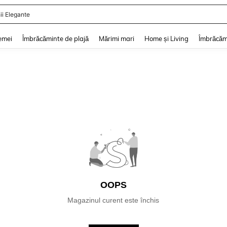
ii Elegante
and down arrow keys to navigate search Căutare recentă and Descoperire Căutar
emei
Îmbrăcăminte de plajă
Mărimi mari
Home și Living
Îmbrăcăm
OOPS
Magazinul curent este închis