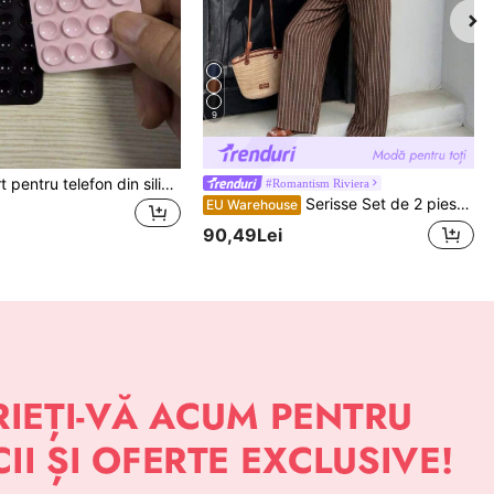
9
5 buc. suport pentru telefon din silicon cu ventuză, suport lipicios pentru telefon, suport adeziv pentru telefon (înainte de utilizare, vă rugăm să curățați cu atenție suprafața pentru a vă asigura că este curată și plată; așteptați 30 de minute după lipire înainte de utilizare), accesoriu indispensabil
#Romantism Riviera
Serisse Set de 2 piese pentru femei, pantaloni casual cu dungi, ținută pentru ieșiri în oraș
EU Warehouse
90,49Lei
APLICAȚIE