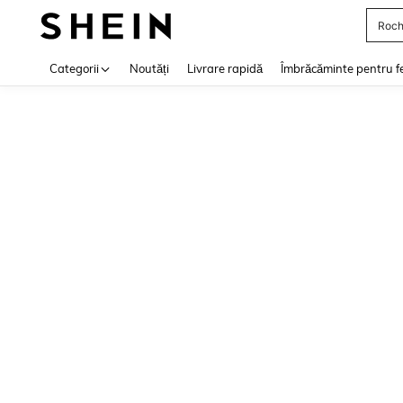
Roch
Use up 
Categorii
Noutăți
Livrare rapidă
Îmbrăcăminte pentru f