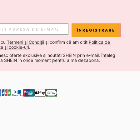
 NOUTĂȚI DESPRE STIL DE LA SHEIN
Abonare
ÎNREGISTRARE
Abonare
 cu 
Termeni și Condiții
 și confirm că am citit 
Politica de 
te și cookie-uri
.
esc oferte exclusive și noutăți SHEIN prin e-mail. Înțeleg 
Abonare
ta SHEIN în orice moment pentru a mă dezabona.