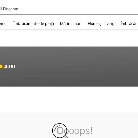
ii Elegante
and down arrow keys to navigate search Căutare recentă and Descoperire Căutar
emei
Îmbrăcăminte de plajă
Mărimi mari
Home și Living
Îmbrăcăm
4.90