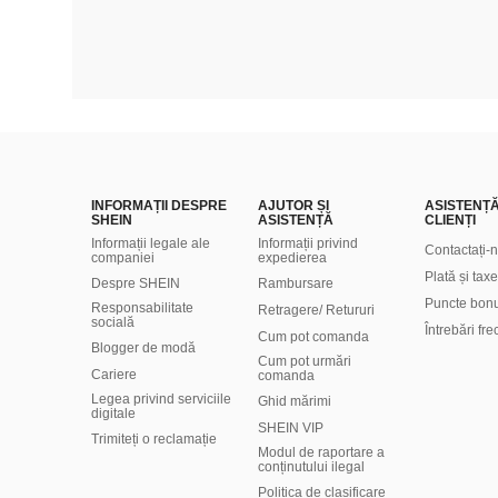
INFORMAȚII DESPRE
AJUTOR ȘI
ASISTENȚ
SHEIN
ASISTENȚĂ
CLIENȚI
Informații legale ale
Informații privind
Contactați-
companiei
expedierea
Plată și taxe
Despre SHEIN
Rambursare
Puncte bon
Responsabilitate
Retragere/ Retururi
socială
Întrebări fr
Cum pot comanda
Blogger de modă
Cum pot urmări
Cariere
comanda
Legea privind serviciile
Ghid mărimi
digitale
SHEIN VIP
Trimiteți o reclamație
Modul de raportare a
conținutului ilegal
Politica de clasificare