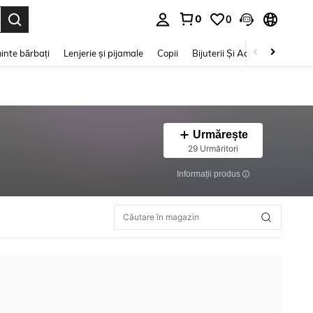
0
0
e. Press Enter to select.
inte bărbați
Lenjerie și pijamale
Copii
Bijuterii Și Accesorii
Frumu
Urmărește
29 Urmăritori
Informații produs