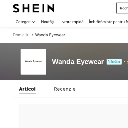
Roch
Use up 
Categorii
Noutăți
Livrare rapidă
Îmbrăcăminte pentru f
Domiciliu
Wanda Eyewear
/
Wanda Eyewear
Vânzător
Articol
Recenzie