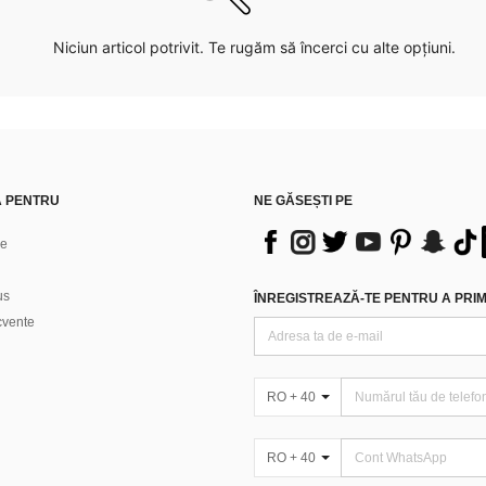
Niciun articol potrivit. Te rugăm să încerci cu alte opțiuni.
Ă PENTRU
NE GĂSEȘTI PE
ne
us
ÎNREGISTREAZĂ-TE PENTRU A PRIMI
ecvente
RO + 40
RO + 40