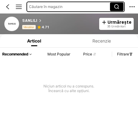
Căutare în magazin
SANLILI
Urmărește
Informații despre produs: Divulgarea prețului, detalii privind vânzările și stocul.
35 Urmăritori
4.71
Vânzător
Articol
Recenzie
Recommended
Most Popular
Price
Filtrare
Niciun articol nu a corespuns.
Încearcă cu alte opțiuni.