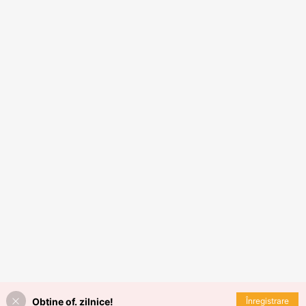
Obține of. zilnice!
Înregistrare