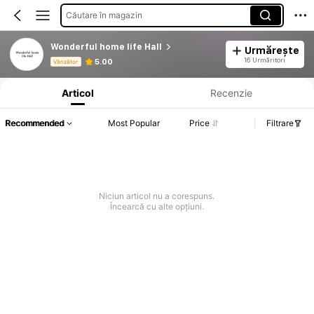
Căutare în magazin
Wonderful home life Hall
Urmărește
Informații despre produs: Divulgarea prețului, detalii privind vânzările și stocul.
16 Urmăritori
5.00
Vânzător
Articol
Recenzie
Recommended
Most Popular
Price
Filtrare
Niciun articol nu a corespuns.
Încearcă cu alte opțiuni.