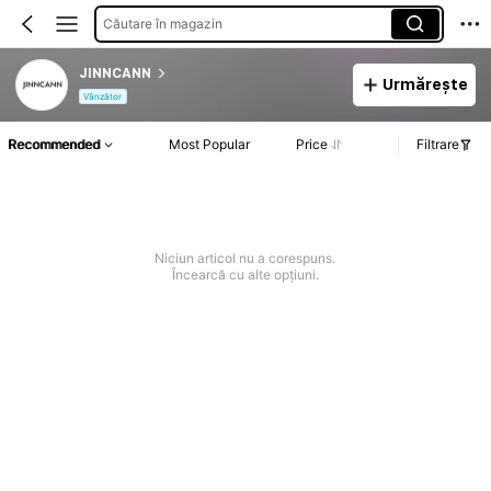
Căutare în magazin
JINNCANN
Urmărește
Vânzător
Recommended
Most Popular
Price
Filtrare
Niciun articol nu a corespuns.
Încearcă cu alte opțiuni.