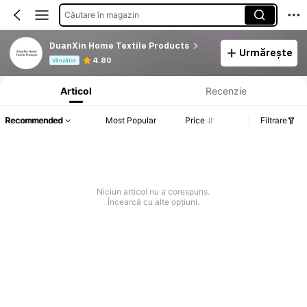
Căutare în magazin
DuanXin Home Textile Products
Urmărește
Informații despre produs: Divulgarea prețului, detalii privind vânzările și stocul.
4.80
Vânzător
Articol
Recenzie
Recommended
Most Popular
Price
Filtrare
Niciun articol nu a corespuns.
Încearcă cu alte opțiuni.