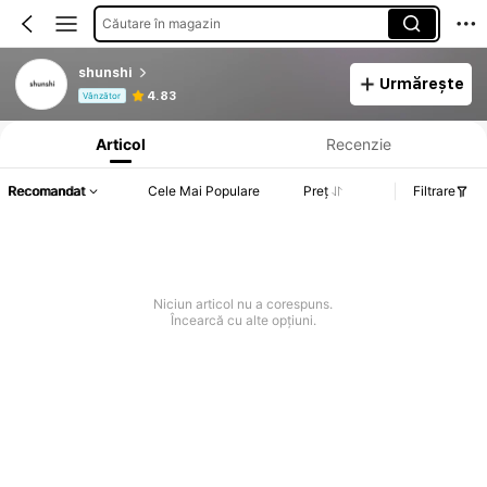
Căutare în magazin
shunshi
Urmărește
Informații despre produs: Divulgarea prețului, detalii privind vânzările și stocul.
4.83
Vânzător
Articol
Recenzie
Recomandat
Cele Mai Populare
Preț
Filtrare
Niciun articol nu a corespuns.
Încearcă cu alte opțiuni.