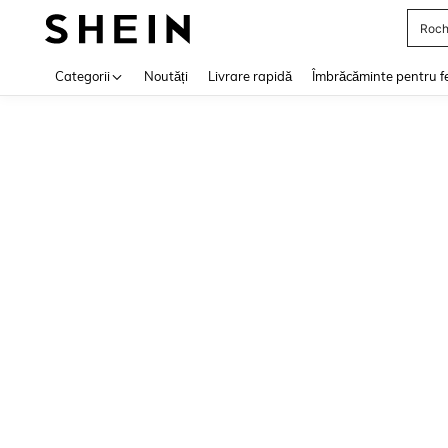
Roch
Use up 
Categorii
Noutăți
Livrare rapidă
Îmbrăcăminte pentru f