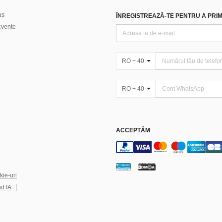
us
ÎNREGISTREAZĂ-TE PENTRU A PRIMI
ecvente
RO + 40
RO + 40
ACCEPTĂM
kie-uri
nd IA