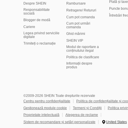
Plată și taxe
Despre SHEIN
Rambursare
Puncte bon
Responsabilitate
Retragere/ Retururi
socială
Întrebări fr
Cum pot comanda
Blogger de modă
Cum pot urmări
Cariere
comanda
Legea privind serviciile
Ghid mărimi
digitale
SHEIN VIP
Trimiteți o reclamație
Modul de raportare a
conținutului ilegal
Politica de clasificare
​Informații despre
produs
©2009-2026 SHEIN Toate drepturile rezervate
Centru pentru confidențialitate
Politica de confidențialitate și coo
Gestionează module cookie
Termeni și Condiții
Politica privi
Proprietate intelectuală
Alegerea de reclame
Sistem de recomandare și setări personalizate
United States