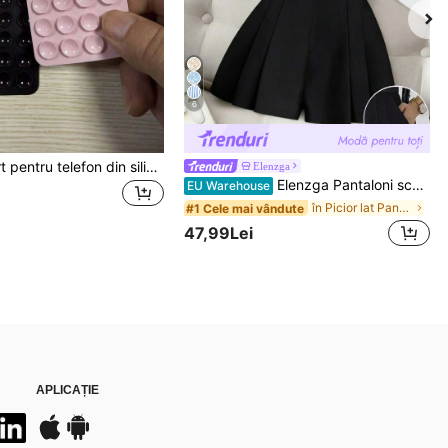
6
5 buc. suport pentru telefon din silicon cu ventuză, suport lipicios pentru telefon, suport adeziv pentru telefon (înainte de utilizare, vă rugăm să curățați cu atenție suprafața pentru a vă asigura că este curată și plată; așteptați 30 de minute după lipire înainte de utilizare), accesoriu indispensabil
Elenzga
Elenzga Pantaloni scurți noi pentru femei, plisați, cu linie A, cu lanț metalic și talie elastică, confortabili, versatili și eleganți, purtați zilnic
EU Warehouse
în Picior lat Pantaloni scurți pentru femei
#1 Cele mai vândute
47,99Lei
APLICAȚIE