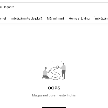
ii Elegante
and down arrow keys to navigate search Căutare recentă and Descoperire Căutar
emei
Îmbrăcăminte de plajă
Mărimi mari
Home și Living
Îmbrăcăm
OOPS
Magazinul curent este închis