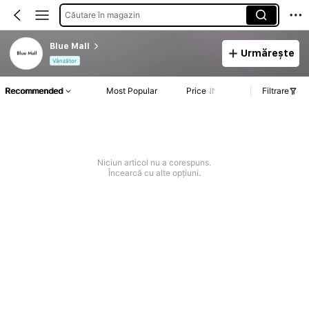
Căutare în magazin
Blue Mall
Urmărește
Vânzător
Recommended
Most Popular
Price
Filtrare
Niciun articol nu a corespuns.
Încearcă cu alte opțiuni.