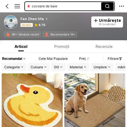
covoare de baie
Fan Zhen life
Urmărește
1K Urmăritori
4.75
Vânzător
Informații despre produs: Divulgarea prețului, detalii privind vânzările și stocul.
9K+ Vândute recent
Recomandare 1K+
Articol
Promoții
Recenzie
Recomandat
Cele Mai Populare
Preț
Filtrare
Categorie
Culoare
Stil
Material
Umplere
mări