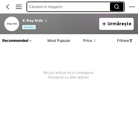
Căutare în magazin
X-Ray Kids
Urmărește
Vânzător
Recommended
Most Popular
Price
Filtrare
Niciun articol nu a corespuns.
Încearcă cu alte opțiuni.