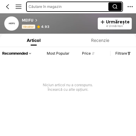
Căutare în magazin
MEIFU
Urmărește
Informații despre produs: Divulgarea prețului, detalii privind vânzările și stocul.
4 Urmăritori
4.93
Vânzător
Articol
Recenzie
Recommended
Most Popular
Price
Filtrare
Niciun articol nu a corespuns.
Încearcă cu alte opțiuni.