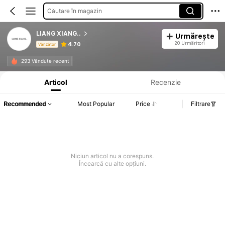
Căutare în magazin
LIANG XIANG..
Urmărește
20 Urmăritori
4.70
Vânzător
Informații despre produs: Divulgarea prețului, detalii privind vânzările și stocul.
293 Vândute recent
Articol
Recenzie
Recommended
Most Popular
Price
Filtrare
Niciun articol nu a corespuns.
Încearcă cu alte opțiuni.