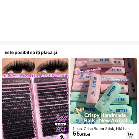
Este posibil să îți placă și
1 buc. Crisp Butter Stick, bilă hand
55
made pentru eliberarea stresului cu
,63Lei
control vocal, jucărie realistă în for