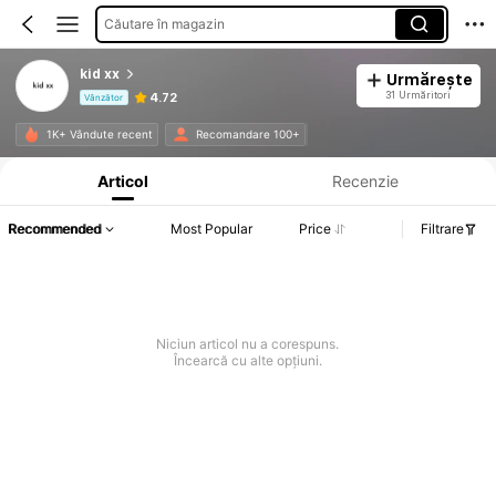
Căutare în magazin
kid xx
Urmărește
31 Urmăritori
4.72
Vânzător
Informații despre produs: Divulgarea prețului, detalii privind vânzările și stocul.
1K+ Vândute recent
Recomandare 100+
Articol
Recenzie
Recommended
Most Popular
Price
Filtrare
Niciun articol nu a corespuns.
Încearcă cu alte opțiuni.