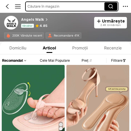
Căutare în magazin
Angels Walk
Urmărește
2.4K Urmăritori
4.85
Vânzător
Informații despre produs: Divulgarea prețului, detalii privind vânzările și stocul.
200K Vândute recent
Recomandare 41K
Domiciliu
Articol
Promoții
Recenzie
Recomandat
Cele Mai Populare
Preț
Filtrare