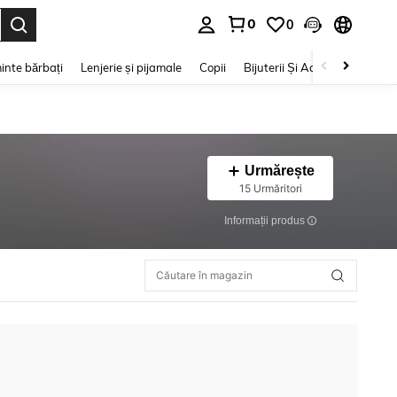
0
0
e. Press Enter to select.
inte bărbați
Lenjerie și pijamale
Copii
Bijuterii Și Accesorii
Frumu
Urmărește
15 Urmăritori
Informații produs