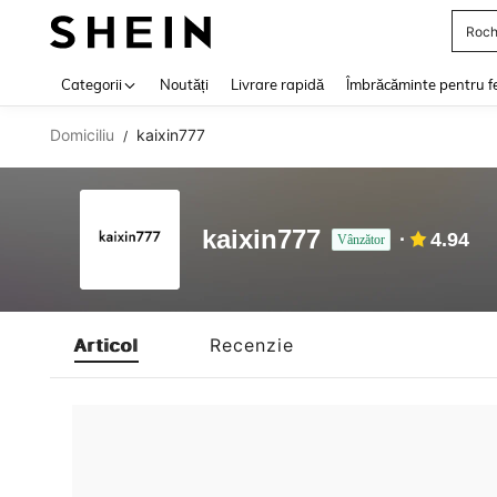
Roch
Use up 
Categorii
Noutăți
Livrare rapidă
Îmbrăcăminte pentru f
Domiciliu
kaixin777
/
kaixin777
4.94
Vânzător
Articol
Recenzie