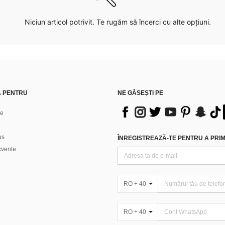
Niciun articol potrivit. Te rugăm să încerci cu alte opțiuni.
Ă PENTRU
NE GĂSEȘTI PE
ne
us
ÎNREGISTREAZĂ-TE PENTRU A PRIMI
ecvente
RO + 40
RO + 40