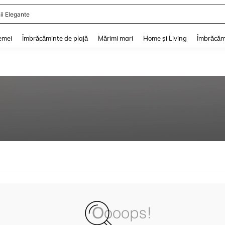
ii Elegante
and down arrow keys to navigate search Căutare recentă and Descoperire Căutar
emei
Îmbrăcăminte de plajă
Mărimi mari
Home și Living
Îmbrăcăm