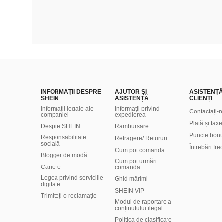
INFORMAȚII DESPRE
AJUTOR ȘI
ASISTENȚ
SHEIN
ASISTENȚĂ
CLIENȚI
Informații legale ale
Informații privind
Contactați-
companiei
expedierea
Plată și taxe
Despre SHEIN
Rambursare
Puncte bon
Responsabilitate
Retragere/ Retururi
socială
Întrebări fr
Cum pot comanda
Blogger de modă
Cum pot urmări
Cariere
comanda
Legea privind serviciile
Ghid mărimi
digitale
SHEIN VIP
Trimiteți o reclamație
Modul de raportare a
conținutului ilegal
Politica de clasificare