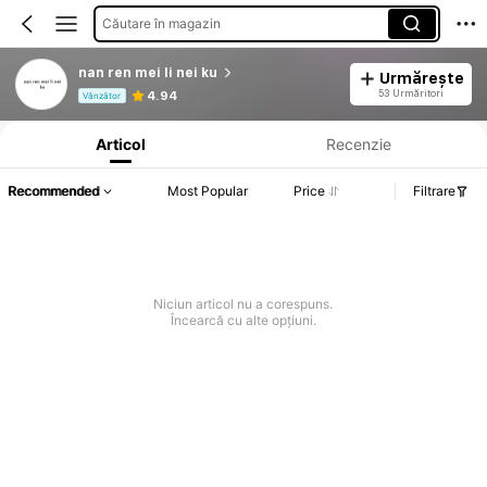
Căutare în magazin
nan ren mei li nei ku
Urmărește
Informații despre produs: Divulgarea prețului, detalii privind vânzările și stocul.
53 Urmăritori
4.94
Vânzător
Articol
Recenzie
Recommended
Most Popular
Price
Filtrare
Niciun articol nu a corespuns.
Încearcă cu alte opțiuni.