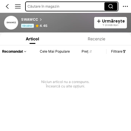
Căutare în magazin
SWAWCC
Urmărește
Informații despre produs: Divulgarea prețului, detalii privind vânzările și stocul.
1 Urmăritori
4.45
Vânzător
Articol
Recenzie
Recomandat
Cele Mai Populare
Preț
Filtrare
Niciun articol nu a corespuns.
Încearcă cu alte opțiuni.