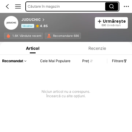
Căutare în magazin
JUDUCHIC
Urmărește
896 Urmăritori
4.85
Vânzător
Informații despre produs: Divulgarea prețului, detalii privind vânzările și stocul.
1.6K Vândute recent
Recomandare 686
Articol
Recenzie
Recomandat
Cele Mai Populare
Preț
Filtrare
Niciun articol nu a corespuns.
Încearcă cu alte opțiuni.