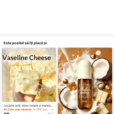
Este posibil să îți placă și
Jucărie anti-stres moale și maleabil
ă din TPR cu miros de lapte dulce, î
#2 Cele mai vândute
în TPR Jucării noi și amuzante pentru adolescenți
n formă de dumpling, 5 cm, orname