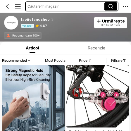
Căutare în magazin
laojiefangshop
Urmărește
881 Urmăritori
4.67
Vânzător
Informații despre produs: Divulgarea prețului, detalii privind vânzările și stocul.
Recomandare 100+
Articol
Recenzie
Recommended
Most Popular
Price
Filtrare