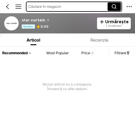
Căutare în magazin
star curtain
Urmărește
Informații despre produs: Divulgarea prețului, detalii privind vânzările și stocul.
1 Urmăritori
5.00
Vânzător
Articol
Recenzie
Recommended
Most Popular
Price
Filtrare
Niciun articol nu a corespuns.
Încearcă cu alte opțiuni.