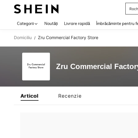
Roch
Use up 
Categorii
Noutăți
Livrare rapidă
Îmbrăcăminte pentru f
Domiciliu
Zru Commercial Factory Store
/
Zru Commercial Factor
Articol
Recenzie