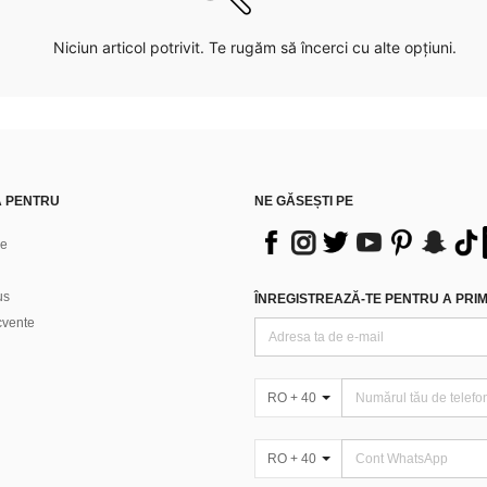
Niciun articol potrivit. Te rugăm să încerci cu alte opțiuni.
Ă PENTRU
NE GĂSEȘTI PE
ne
us
ÎNREGISTREAZĂ-TE PENTRU A PRIMI
ecvente
RO + 40
RO + 40