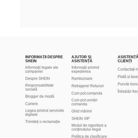
INFORMAȚII DESPRE
AJUTOR ȘI
ASISTENȚ
SHEIN
ASISTENȚĂ
CLIENȚI
Informații legale ale
Informații privind
Contactați-
companiei
expedierea
Plată și taxe
Despre SHEIN
Rambursare
Puncte bon
Responsabilitate
Retragere/ Retururi
socială
Întrebări fr
Cum pot comanda
Blogger de modă
Cum pot urmări
Cariere
comanda
Legea privind serviciile
Ghid mărimi
digitale
SHEIN VIP
Trimiteți o reclamație
Modul de raportare a
conținutului ilegal
Politica de clasificare