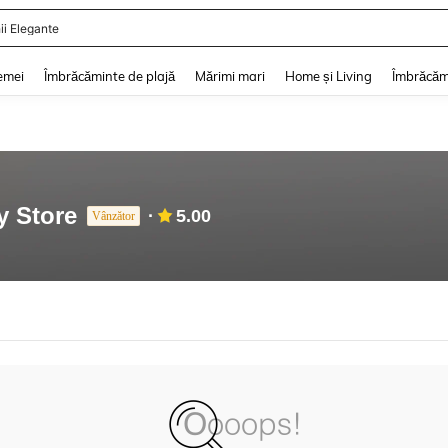
ii Elegante
and down arrow keys to navigate search Căutare recentă and Descoperire Căutar
emei
Îmbrăcăminte de plajă
Mărimi mari
Home și Living
Îmbrăcăm
y Store
5.00
Vânzător