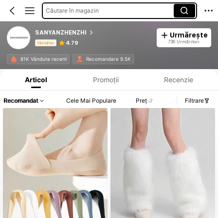
Căutare în magazin
SANYANZHENZHI
Urmărește
736 Urmăritori
4.79
Vânzător
Informații despre produs: Divulgarea prețului, detalii privind vânzările și stocul.
81K Vândute recent
Recomandare 9.5K
Articol
Promoții
Recenzie
Recomandat
Cele Mai Populare
Preț
Filtrare