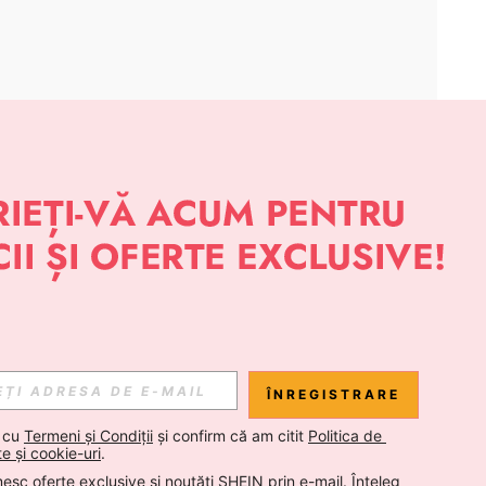
APLICAȚIE
 NOUTĂȚI DESPRE STIL DE LA SHEIN
Abonare
ÎNREGISTRARE
Abonare
 cu 
Termeni și Condiții
 și confirm că am citit 
Politica de 
te și cookie-uri
.
esc oferte exclusive și noutăți SHEIN prin e-mail. Înțeleg 
Abonare