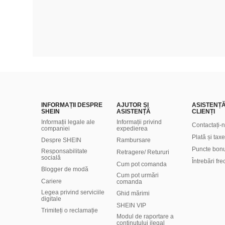
INFORMAȚII DESPRE
AJUTOR ȘI
ASISTENȚ
SHEIN
ASISTENȚĂ
CLIENȚI
Informații legale ale
Informații privind
Contactați-
companiei
expedierea
Plată și taxe
Despre SHEIN
Rambursare
Puncte bon
Responsabilitate
Retragere/ Retururi
socială
Întrebări fr
Cum pot comanda
Blogger de modă
Cum pot urmări
Cariere
comanda
Legea privind serviciile
Ghid mărimi
digitale
SHEIN VIP
Trimiteți o reclamație
Modul de raportare a
conținutului ilegal