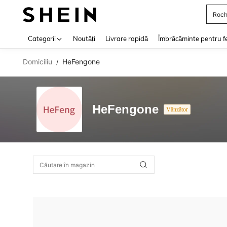
Roch
Use up 
Categorii
Noutăți
Livrare rapidă
Îmbrăcăminte pentru f
Domiciliu
HeFengone
/
HeFengone
Vânzător