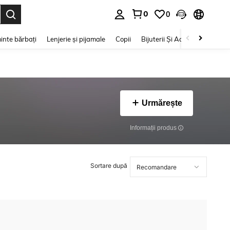
0
0
e. Press Enter to select.
inte bărbați
Lenjerie și pijamale
Copii
Bijuterii Și Accesorii
Frumu
Urmărește
Informații produs
Sortare după