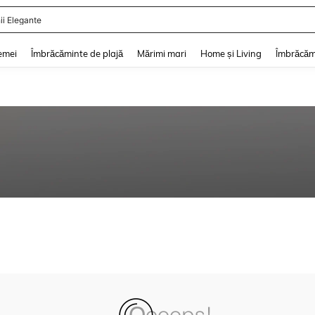
ii Elegante
and down arrow keys to navigate search Căutare recentă and Descoperire Căutar
emei
Îmbrăcăminte de plajă
Mărimi mari
Home și Living
Îmbrăcăm