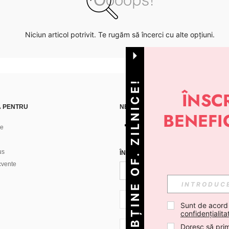
Niciun articol potrivit. Te rugăm să încerci cu alte opțiuni.
OBȚINE OF. ZILNICE!
Ă PENTRU
NE GĂSEȘTI PE
ne
us
ÎNREGISTREAZĂ-TE PENTRU A PRIMI
ecvente
RO + 40
Sunt de acord
confidențialita
Doresc să prim
RO + 40