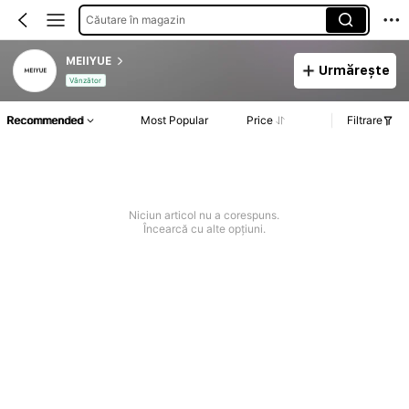
Căutare în magazin
MEIIYUE
Urmărește
Vânzător
Recommended
Most Popular
Price
Filtrare
Niciun articol nu a corespuns.
Încearcă cu alte opțiuni.