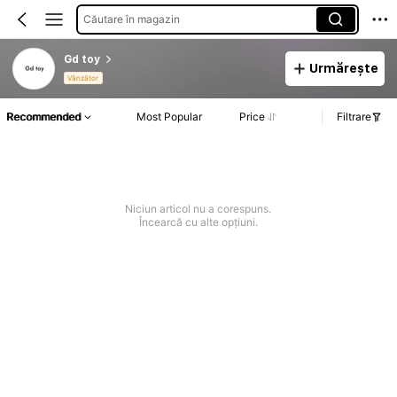
Căutare în magazin
Gd toy
Urmărește
Vânzător
Recommended
Most Popular
Price
Filtrare
Niciun articol nu a corespuns.
Încearcă cu alte opțiuni.